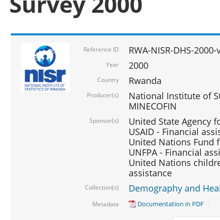
Survey 2000
RWA-NISR-DHS-2000-v
Reference ID
2000
Year
Rwanda
Country
National Institute of S
Producer(s)
MINECOFIN
United State Agency f
Sponsor(s)
USAID - Financial assi
United Nations Fund fo
UNFPA - Financial ass
United Nations childre
assistance
Demography and Healt
Collection(s)
Documentation in PDF
Metadata