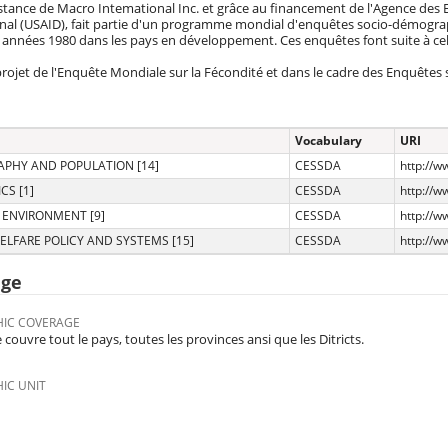
istance de Macro Intemational Inc. et grâce au financement de l'Agence des
nal (USAID), fait partie d'un programme mondial d'enquêtes socio-démograp
 années 1980 dans les pays en développement. Ces enquêtes font suite à ce
rojet de l'Enquête Mondiale sur la Fécondité et dans le cadre des Enquêtes 
Vocabulary
URI
PHY AND POPULATION [14]
CESSDA
http://
S [1]
CESSDA
http://
 ENVIRONMENT [9]
CESSDA
http://
ELFARE POLICY AND SYSTEMS [15]
CESSDA
http://
age
IC COVERAGE
 couvre tout le pays, toutes les provinces ansi que les Ditricts.
IC UNIT