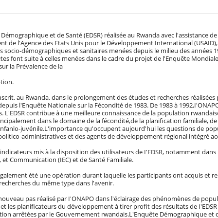
Démographique et de Santé (EDSR) réalisée au Rwanda avec l'assistance de 
t de l'Agence des Etats Unis pour le Développement International (USAID),
s socio-démographiques et sanitaires menées depuis le milieu des années 
es font suite à celles menées dans le cadre du projet de l'Enquête Mondiale 
ur la Prévalence de la
tion.
nscrit, au Rwanda, dans le prolongement des études et recherches réalisées p
puis l'Enquête Nationale sur la Fécondité de 1983. De 1983 à 1992,I'ONAPO 
. L'EDSR contribue à une meilleure connaissance de la population rwandais
rincipalement dans le domaine de la fécondité,de la planification familiale, de 
infanlo-juvénile.L'importance qu'occupent aujourd'hui les questions de pop
politico-administratives et des agents de développement régional intégré ac
 indicateurs mis à la disposition des utilisateurs de I'EDSR, notamment dan
 et Communication (IEC) et de Santé Familiale.
galement été une opération durant laquelle les participants ont acquis et 
 recherches du même type dans l'avenir.
 nouveau pas réalisé par I'ONAPO dans l'éclairage des phénomènes de popul
 et les planificateurs du développement à tirer profit des résultats de I'EDS
tion arrêtées par le Gouvernement rwandais.L'Enquête Démographique et d