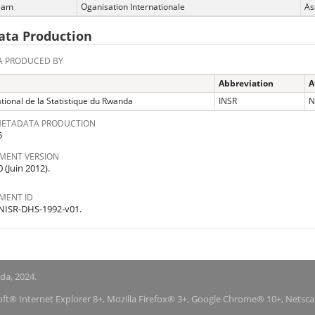
team
Oganisation Internationale
As
ta Production
 PRODUCED BY
Abbreviation
A
ational de la Statistique du Rwanda
INSR
N
METADATA PRODUCTION
5
MENT VERSION
 (Juin 2012).
MENT ID
ISR-DHS-1992-v01.
nda, 2024.
soft® Internet Explorer 8+, Mozilla Firefox® 3+, Google Chrome® 10+, Netsc