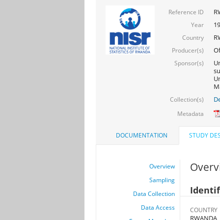
R
Reference ID
1
Year
R
Country
Of
Producer(s)
Un
Sponsor(s)
s
Un
Ma
De
Collection(s)
Metadata
DOCUMENTATION
STUDY DES
Overv
Overview
Sampling
Identi
Data Collection
Data Access
COUNTRY
RWANDA