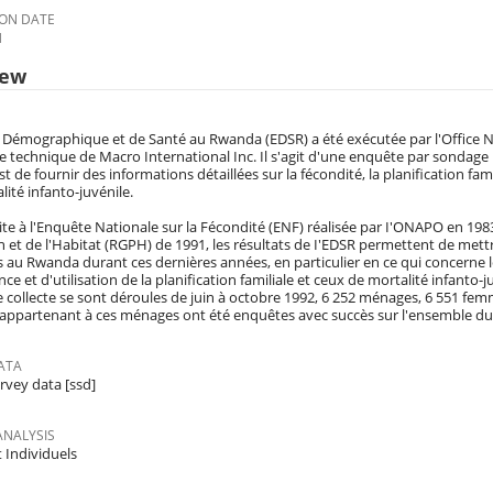
ON DATE
1
iew
 Démographique et de Santé au Rwanda (EDSR) a été exécutée par l'Office N
ce technique de Macro International Inc. Il s'agit d'une enquête par sondage 
est de fournir des informations détaillées sur la fécondité, la planification fami
lité infanto-juvénile.
ite à l'Enquête Nationale sur la Fécondité (ENF) réalisée par I'ONAPO en 19
 et de l'Habitat (RGPH) de 1991, les résultats de I'EDSR permettent de met
 au Rwanda durant ces dernières années, en particulier en ce qui concerne l
ce et d'utilisation de la planification familiale et ceux de mortalité infanto-j
 collecte se sont déroules de juin à octobre 1992, 6 252 ménages, 6 551 fem
appartenant à ces ménages ont été enquêtes avec succès sur l'ensemble du t
ATA
rvey data [ssd]
ANALYSIS
 Individuels