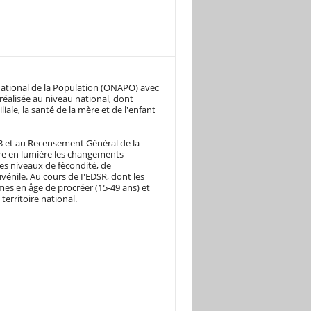
ational de la Population (ONAPO) avec
réalisée au niveau national, dont
liale, la santé de la mère et de l'enfant
83 et au Recensement Général de la
tre en lumière les changements
es niveaux de fécondité, de
uvénile. Au cours de I'EDSR, dont les
mes en åge de procréer (15-49 ans) et
erritoire national.