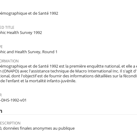
émographique et de Santé 1992
D TITLE
ic Health Survey 1992
PE
ic and Health Survey, Round 1
FORMATION
mographique et de Santé 1992 est la première enquêtte national, et elle a ét
 (ONAPO) avec l'assistance technique de Macro International Inc. Il s'agit 
onal, dont l'objectif est de fournir des informations détaillées sur la fécondité
de l'enfant et la mortalité infanto-juvénile.
R
-DHS-1992-v01
n
ESCRIPTION
.0, données finales anonymes au publique