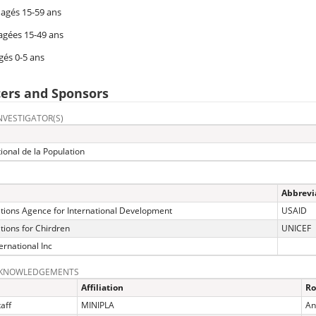
gés 15-59 ans
gées 15-49 ans
gés 0-5 ans
ers and Sponsors
NVESTIGATOR(S)
ional de la Population
Abbrevi
tions Agence for International Development
USAID
tions for Chirdren
UNICEF
ernational Inc
CKNOWLEDGEMENTS
Affiliation
Ro
aff
MINIPLA
An