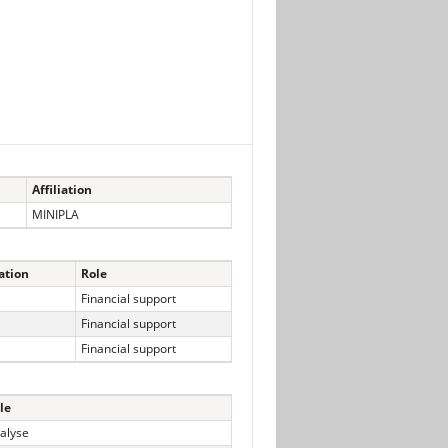
Affiliation
MINIPLA
ation
Role
Financial support
Financial support
Financial support
le
alyse