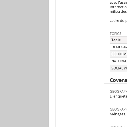
avec l'ass
Internatio
milieu des
cadre du p
TOPICS
Topic
DEMOGRA
ECONOMIC
NATURAL
SOCIAL W
Cover
GEOGRAPH
L' enquête
GEOGRAPH
Ménages.