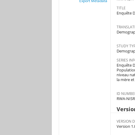
Export Metadata
TITLE
Enquête D
TRANSLATE
Demograph
STUDY TY
Demograph
SERIES IN
Enquête Dé
Population
niveau nati
la mère et 
ID NUMBE
RWA-NISR
Versio
VERSION D
Version 1