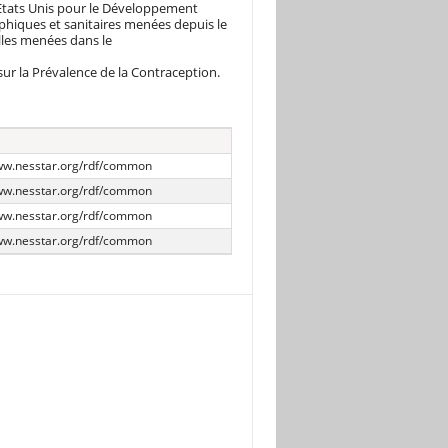
 Etats Unis pour le Développement
hiques et sanitaires menées depuis le
lles menées dans le
sur la Prévalence de la Contraception.
www.nesstar.org/rdf/common
www.nesstar.org/rdf/common
www.nesstar.org/rdf/common
www.nesstar.org/rdf/common