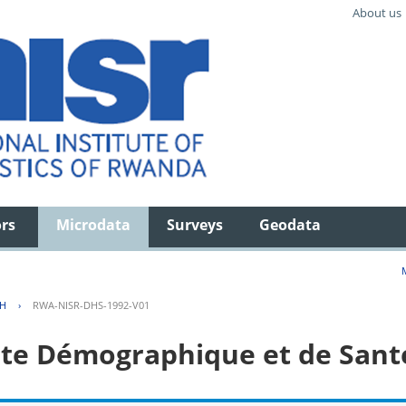
About us
ors
Microdata
Surveys
Geodata
TH
›
RWA-NISR-DHS-1992-V01
e Démographique et de Sant