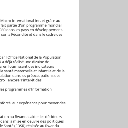
Macro Intemational Inc. et grâce au
 fait partie d'un programme mondial
1980 dans les pays en développement.
sur la Fécondité et dans le cadre des
ar l'Office National de la Population
a déjà réalisé une dizaine de
e, en foumissant des indicateurs
la santé maternelle et infantile et de la
ulation dans les préoccupations des
cro~ encore 1'intérêt des
s les programmes d'Information,
renforcé leur expérience pour mener des
ation au Rwanda, aider les décideurs
R dans la mise en oeuvre des politiques
e Santé (EDSR) réalisée au Rwanda