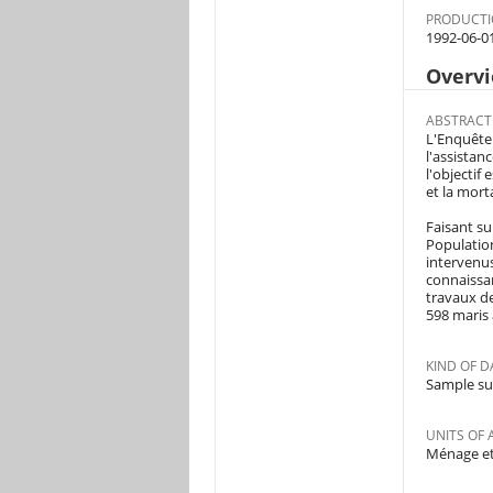
PRODUCTI
1992-06-0
Overv
ABSTRACT
L'Enquête
l'assistan
l'objectif 
et la morta
Faisant su
Population
intervenus
connaissan
travaux de
598 maris 
KIND OF D
Sample su
UNITS OF 
Ménage et