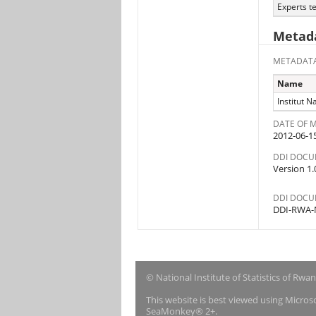
Experts 
Metada
METADATA
Name
Institut N
DATE OF 
2012-06-1
DDI DOCU
Version 1.0
DDI DOCU
DDI-RWA-N
© National Institute of Statistics of Rwa
This website is best viewed using Micro
SeaMonkey® 2+.