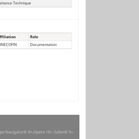
sitance Technique
ffiliation
Role
INECOFIN
Documentation
ape Navigator® 9+,Opera 10+, Safari® 5+,