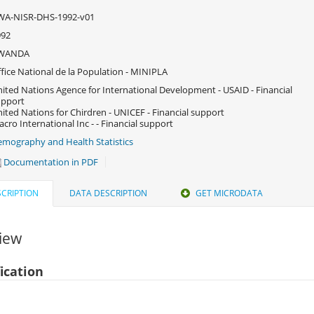
WA-NISR-DHS-1992-v01
992
WANDA
fice National de la Population - MINIPLA
ited Nations Agence for International Development - USAID - Financial
upport
ited Nations for Chirdren - UNICEF - Financial support
cro International Inc - - Financial support
mography and Health Statistics
Documentation in PDF
CRIPTION
DATA DESCRIPTION
GET MICRODATA
iew
fication