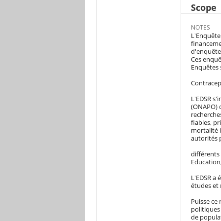
Scope
NOTES
L'Enquête 
financemen
d'enquête
Ces enquêt
Enquêtes s
Contracep
L'EDSR s'i
(ONAPO) de
recherches
fiables, p
mortalité 
autorités 
différents
Education,
L'EDSR a é
études et
Puisse ce
politiques
de popula