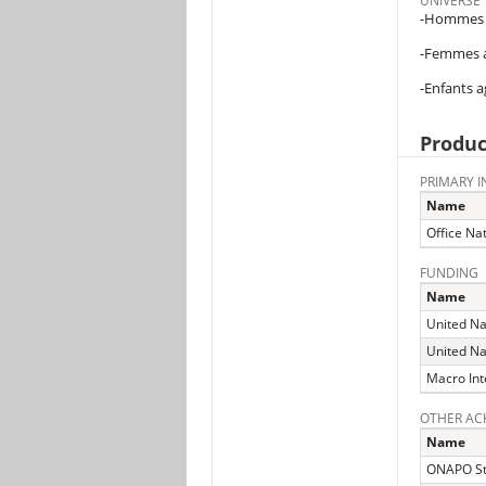
UNIVERSE
-Hommes a
-Femmes a
-Enfants a
Produc
PRIMARY I
Name
Office Nat
FUNDING
Name
United Na
United Na
Macro Int
OTHER A
Name
ONAPO St