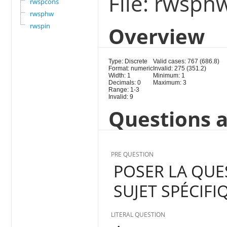
File: rwsph
rwspcons
rwsphw
rwspin
Overview
Type: Discrete
Valid cases: 767 (686.8)
Format: numeric
Invalid: 275 (351.2)
Width: 1
Minimum: 1
Decimals: 0
Maximum: 3
Range: 1-3
Invalid: 9
Questions a
PRE QUESTION
POSER LA QUE
SUJET SPÉCIFI
LITERAL QUESTION