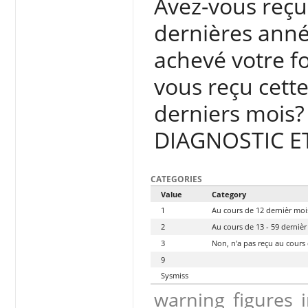
Avez-vous reçu
dernières anné
achevé votre f
vous reçu cett
derniers mois?
DIAGNOSTIC ET
CATEGORIES
Value
Category
1
Au cours de 12 dernièr moi
2
Au cours de 13 - 59 derniè
3
Non, n'a pas reçu au cours
9
Sysmiss
warning_figures_