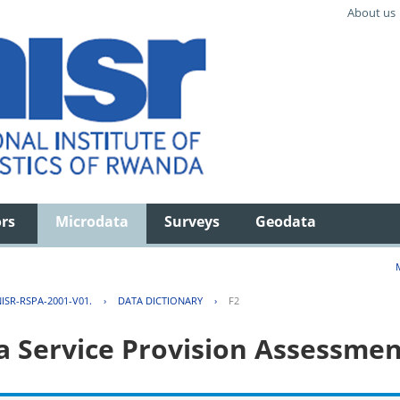
About us
ors
Microdata
Surveys
Geodata
ISR-RSPA-2001-V01.
›
DATA DICTIONARY
›
F2
 Service Provision Assessmen