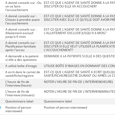
A donné conseils sur : Ou
EST-CE QUE L'AGENT DE SANTÉ DONNE A LA PAT
on va faire
DISCUTER OU ELLE VA ACCOUCHER?
l'accouchement
A donné conseils sur :
EST-CE QUE L'AGENT DE SANTÉ DONNE A LA PAT
Choses à prendre avant
DISCUTER AVEC ELLE CE QU'ELLE DOIT AVOIR 
l'accouchement
A donné conseils sur :
EST-CE QUE L'AGENT DE SANTÉ DONNE A LA PAT
Allaitement exclusif
L'ALLAITEMENT EXCLUSIF JUSQU'A 6 MOIS?
jusqu'a 6 mois
A donné conseils sur :
EST-CE QUE L'AGENT DE SANTÉ DONNE A LA PAT
Planification familiale
DISCUTER SI ELLE VEUT UTILISER LA PLANIFICAT
aprés l'accou
L'ACCOUCHEMENT?
A demandé a la patient
DEMANDE A LA PATIENTE SI ELLE A DES QUESTI
si elle a des questions
A utilisé boîte d'image
UTILISE BOÎTE D'IMAGES EN DONNANT DES CON
A ecrit dans le carnet de
EST-CE QUE L'AGENT DE SANTÉ A ECRIT QUELQ
santé/fiche/registre
SANTÉ/FICHE/REGISTRE DURANT OU APRÈS LA 
L'heure de fin de
NOTER L'HEURE DE FIN DE L'INTERVIEW(HEURE)
l'interview (heure)
L'heure de fin de
NOTER L'HEURE DE FIN DE L'INTERVIEW(MINUTES
l'interview (minutes)
Questionnaire label
Questionnaire label
E
Position of person
Position of person interviewed
interviewed