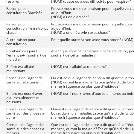
respirer
(NOM) tousse ou a des difficultés pour respirer?
Raison pour
Pouvez-vous me dire la raison pour laquelle vous
consultation:Diarrhée
aujourd'hui:
(NOM) a une diarrhée?
Raison pour
Pouvez-vous me dire la raison pour laquelle vous
consultation:Fièvre/corps
aujourd'hui:
chaud
(NOM) a une fièvre/le corps chaud?
Autre raison pour
Pour quelle autre raison avez-vous amené (NOM) à
consultation
Combien des jours
Avant que vous ne l'ameniez à cette structure, p
l'enfant a-t-il souffert de
souffert de cette maladie ?
maladie
Enfant est allaité
(NOM) est-il allaité actuellement?
maintenant
Conseils de l'agent de
Qu-est-ce que l'agent de santé a dit quant à la fr
santé sur allaitement
(NOM) durant la maladie? Est-ce qu'il a dit de lui
même fréquence ou plus que d'habitude?
Enfant est nourri avec
(NOM) est-il nourri avec d'autres aliments ou boi
d'autres aliments ou
boissons
Conseils de l'agent de
Que-est que l'agent de santé a dit quant à la fré
santé sur des choses à
boire, durant la maladie. Est-ce qu'il a dit de lui
boire
même fréquence ou plus que d'habitude?
Conseils de l'agent de
Que-est que l'agent de santé a dit quant à la fré
santé sur des choses à
manger, durant la maladie? Est-ce qu'il a dit de l
manger
même fréquence ou plus que d'habitude?