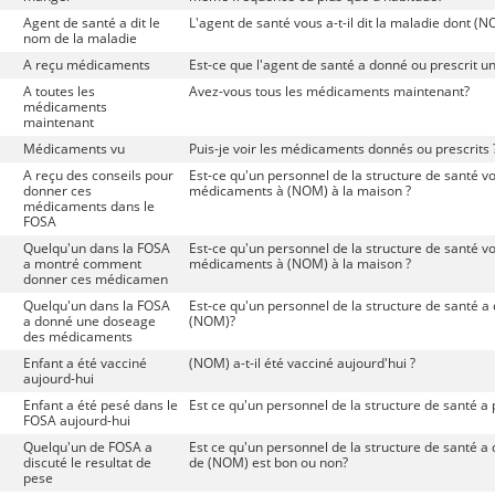
Agent de santé a dit le
L'agent de santé vous a-t-il dit la maladie dont (N
nom de la maladie
A reçu médicaments
Est-ce que l'agent de santé a donné ou prescrit
A toutes les
Avez-vous tous les médicaments maintenant?
médicaments
maintenant
Médicaments vu
Puis-je voir les médicaments donnés ou prescrits 
A reçu des conseils pour
Est-ce qu'un personnel de la structure de santé 
donner ces
médicaments à (NOM) à la maison ?
médicaments dans le
FOSA
Quelqu'un dans la FOSA
Est-ce qu'un personnel de la structure de santé
a montré comment
médicaments à (NOM) à la maison ?
donner ces médicamen
Quelqu'un dans la FOSA
Est-ce qu'un personnel de la structure de santé
a donné une doseage
(NOM)?
des médicaments
Enfant a été vacciné
(NOM) a-t-il été vacciné aujourd'hui ?
aujourd-hui
Enfant a été pesé dans le
Est ce qu'un personnel de la structure de santé a
FOSA aujourd-hui
Quelqu'un de FOSA a
Est ce qu'un personnel de la structure de santé a di
discuté le resultat de
de (NOM) est bon ou non?
pese