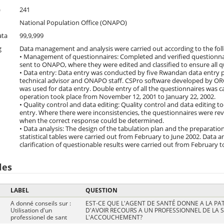
)
241
National Population Office (ONAPO)
ata
99,9,999
g
Data management and analysis were carried out according to the foll
• Management of questionnaires: Completed and verified questionnai
sent to ONAPO, where they were edited and classified to ensure all 
• Data entry: Data entry was conducted by five Rwandan data entry
technical advisor and ONAPO staff. CSPro software developed by OR
was used for data entry. Double entry of all the questionnaires was ca
operation took place from November 12, 2001 to January 22, 2002.
• Quality control and data editing: Quality control and data editing t
entry. Where there were inconsistencies, the questionnaires were r
when the correct response could be determined.
• Data analysis: The design of the tabulation plan and the preparatio
statistical tables were carried out from February to June 2002. Data a
clarification of questionable results were carried out from February 
les
LABEL
QUESTION
A donné conseils sur :
EST-CE QUE L'AGENT DE SANTÉ DONNE A LA PAT
Utilisation d'un
D'AVOIR RECOURS A UN PROFESSIONNEL DE LA 
professionel de sant
L'ACCOUCHEMENT?