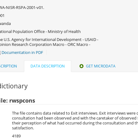
WA-NISR-RSPA-2001-v01.
001
wanda
tional Population Office - Ministry of Health
e U.S. Agency for International Development - USAID -
inion Research Corporation Macro - ORC Macro -
Documentation in PDF
CRIPTION
DATA DESCRIPTION
GET MICRODATA
ictionary
ile: rwspcons
The file contains data related to Exit interviews. Exit interviews we
consultation had been observed and with the caretaker of observed s
their perception of what had occurred during the consultation and the
satisfaction.
4189