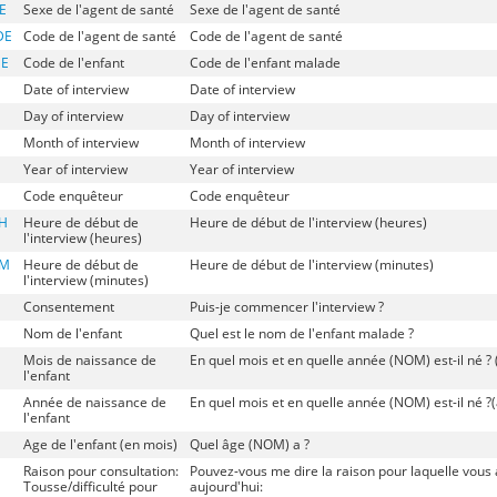
E
Sexe de l'agent de santé
Sexe de l'agent de santé
DE
Code de l'agent de santé
Code de l'agent de santé
E
Code de l'enfant
Code de l'enfant malade
Date of interview
Date of interview
Day of interview
Day of interview
Month of interview
Month of interview
Year of interview
Year of interview
Code enquêteur
Code enquêteur
H
Heure de début de
Heure de début de l'interview (heures)
l'interview (heures)
TM
Heure de début de
Heure de début de l'interview (minutes)
l'interview (minutes)
Consentement
Puis-je commencer l'interview ?
Nom de l'enfant
Quel est le nom de l'enfant malade ?
Mois de naissance de
En quel mois et en quelle année (NOM) est-il né ? 
l'enfant
Année de naissance de
En quel mois et en quelle année (NOM) est-il né ?
l'enfant
Age de l'enfant (en mois)
Quel âge (NOM) a ?
Raison pour consultation:
Pouvez-vous me dire la raison pour laquelle vous
Tousse/difficulté pour
aujourd'hui: