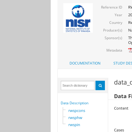
R
Reference ID
2
Year
R
Country
Na
Producer(s)
Th
Sponsor(s)
Op
Metadata
DOCUMENTATION
STUDY DES
data_d
Data F
Data Description
Content
rwspcons
rwsphw
rwspin
Cases