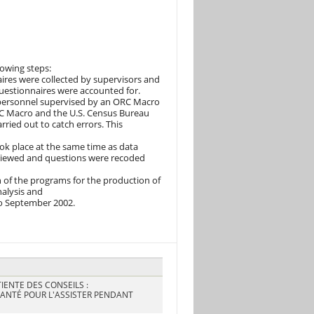
owing steps:
res were collected by supervisors and
questionnaires were accounted for.
 personnel supervised by an ORC Macro
C Macro and the U.S. Census Bureau
rried out to catch errors. This
ook place at the same time as data
eviewed and questions were recoded
n of the programs for the production of
nalysis and
to September 2002.
IENTE DES CONSEILS :
SANTÉ POUR L'ASSISTER PENDANT