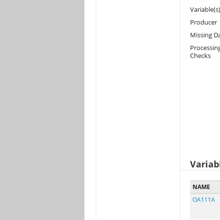
Variable(s
Producer
Missing D
Processin
Checks
Variab
NAME
OA111A